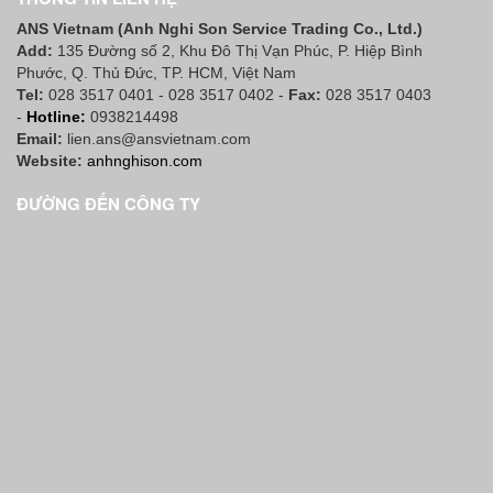
ANS Vietnam (Anh Nghi Son Service Trading Co., Ltd.)
Add:
135 Đường số 2, Khu Đô Thị Vạn Phúc, P. Hiệp Bình
Phước, Q. Thủ Đức, TP. HCM
, Việt Nam
Tel:
028 3517 0401 - 028 3517 0402 -
Fax:
028 3517 0403
-
Hotline:
0938214498
Email:
lien.ans@ansvietnam.com
Website:
anhnghison.com
ĐƯỜNG ĐẾN CÔNG TY