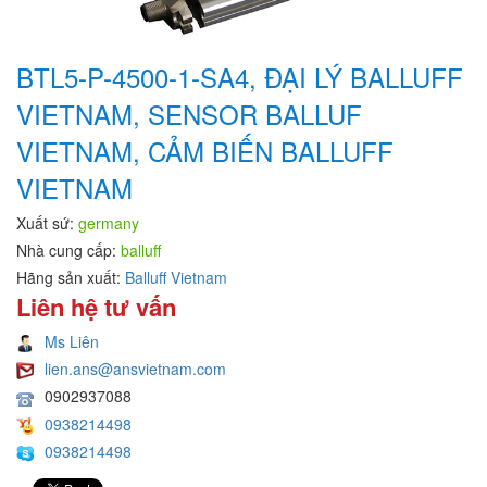
BTL5-P-4500-1-SA4, ĐẠI LÝ BALLUFF
VIETNAM, SENSOR BALLUF
VIETNAM, CẢM BIẾN BALLUFF
VIETNAM
Xuất sứ:
germany
Nhà cung cấp:
balluff
Hãng sản xuất:
Balluff Vietnam
Liên hệ tư vấn
Ms Liên
lien.ans@ansvietnam.com
0902937088
0938214498
0938214498