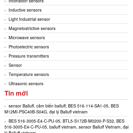
Inclination sensors
Inductive sensors
Light Industrial sensor
Magnetostrictive sensors
Microwave sensors
Photoelectric sensors
Pressure transmitters
Sensor
Temperature sensors
Ultrasonic sensors
Tin mới
sensor Balluff, cảm biến balluff, BES 516-114-SA1-05, BES
M12MI-PSC40B-S04G, đại lý Balluff vietnam
BES 516-3005-E4-C-PU-05, BTL5-S172B-M0200-P-S32, BES
516-3005-E4-C-PU-05, balluff vietnam, sensor Balluff Vietnam, đại
lý Balluff vietnam