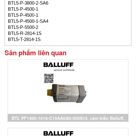
BTL5-P-3800-2-SA6
BTL5-P-4500-1
BTL5-P-450
0-
1
BTL5-P-4500-1-SA4
BTL5-P-5500-2
BTL5-R-2814-1S
BTL5-T-2814-1S
Sản phẩm liên quan
BTL PF1400-1016-C15AA0A0-000S15, cảm biến Balluff,