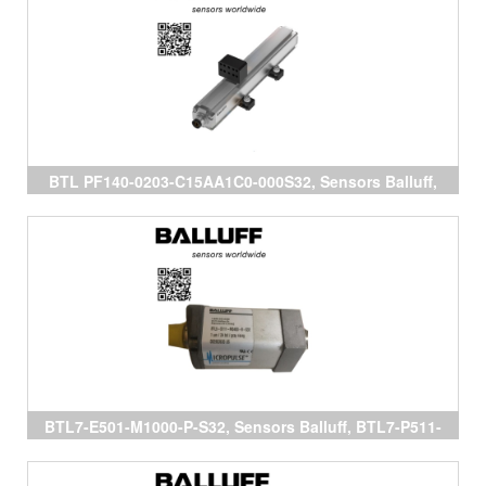
BTL PF140-0203-C15AA1C0-000S32, Sensors Balluff,
BTL7-P511-M0150-B-S32, BTL7-P511-M0500-B-S32,
BTL7-E501-M0300-P-S32, đại lý Balluff
BTL7-E501-M1000-P-S32, Sensors Balluff, BTL7-P511-
M0150-B-S32, BTL7-P511-M0500-B-S32, cảm biến