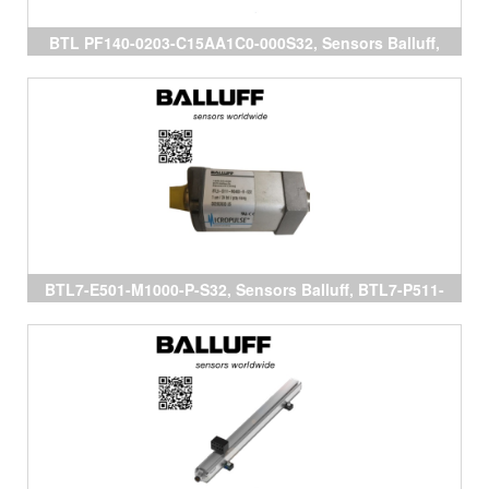
BTL PF140-0203-C15AA1C0-000S32, Sensors Balluff,
BTL7-P511-M0150-B-S32, BTL7-P511-M0500-B-S32,
BTL7-E501-M0300-P-S32, đại lý Balluff
BTL7-E501-M1000-P-S32, Sensors Balluff, BTL7-P511-
M0150-B-S32, BTL7-P511-M0500-B-S32, cảm biến
Balluff, đại lý Balluff, Balluff vietnam