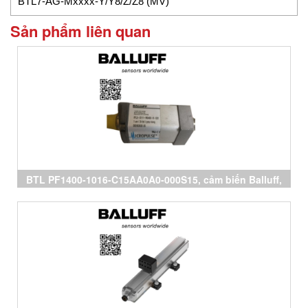
BTL7-AG-Mxxxx-Y/Y8/Z/Z8 (MV)
Sản phẩm liên quan
BTL PF1400-1016-C15AA0A0-000S15, cảm biến Balluff,