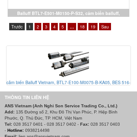
Balluff BTL7-E501-M0150-P-S32, cảm biến balluff,
Magnetostrictive Sensors Balluff, đại lý Balluff vietnam
Trước
1
2
3
4
5
…
18
19
Sau
75-B-KA05, BES 516-
BES M08MI-POC15B-S49G, BTL7-E570-M0125
sor Balluff Vietnam
S174-M0245-S-SA346-K30, cảm biến balluff V
Balluff vietnam, đại lý Balluff Viet
THÔNG TIN LIÊN HỆ
ANS Vietnam (Anh Nghi Son Service Trading Co., Ltd.)
Add:
135 Đường số 2, Khu Đô Thị Vạn Phúc, P. Hiệp Bình
Phước, Q. Thủ Đức, TP. HCM
, Việt Nam
Tel:
028 3517 0401 - 028 3517 0402 -
Fax:
028 3517 0403
-
Hotline:
0938214498
Email:
lien.ans@ansvietnam.com