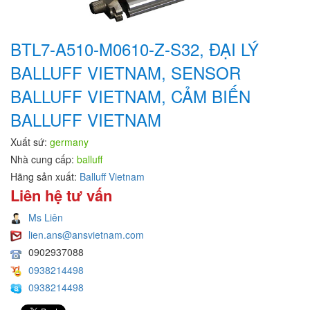
BTL7-A510-M0610-Z-S32, ĐẠI LÝ
BALLUFF VIETNAM, SENSOR
BALLUFF VIETNAM, CẢM BIẾN
BALLUFF VIETNAM
Xuất sứ:
germany
Nhà cung cấp:
balluff
Hãng sản xuất:
Balluff Vietnam
Liên hệ tư vấn
Ms Liên
lien.ans@ansvietnam.com
0902937088
0938214498
0938214498