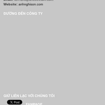
Website:
anhnghison.com
ĐƯỜNG ĐẾN CÔNG TY
GIỮ LIÊN LẠC VỚI CHÚNG TÔI
FANPAGE