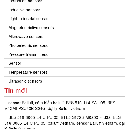
Inclination sensors
Inductive sensors
Light Industrial sensor
Magnetostrictive sensors
Microwave sensors
Photoelectric sensors
Pressure transmitters
Sensor
Temperature sensors
Ultrasonic sensors
Tin mới
sensor Balluff, cảm biến balluff, BES 516-114-SA1-05, BES
M12MI-PSC40B-S04G, đại lý Balluff vietnam
BES 516-3005-E4-C-PU-05, BTL5-S172B-M0200-P-S32, BES
516-3005-E4-C-PU-05, balluff vietnam, sensor Balluff Vietnam, đại
lý Balluff vietnam